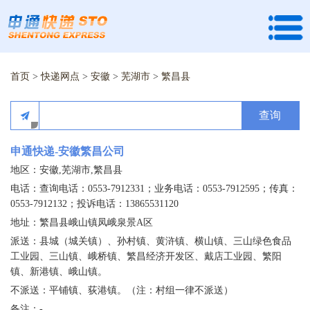
首页
>
快递网点
>
安徽
>
芜湖市
>
繁昌县
查询
申通快递-安徽繁昌公司
地区：安徽,芜湖市,繁昌县
电话：查询电话：0553-7912331；业务电话：0553-7912595；传真：
0553-7912132；投诉电话：13865531120
地址：繁昌县峨山镇凤峨泉景A区
派送：县城（城关镇）、孙村镇、黄浒镇、横山镇、三山绿色食品
工业园、三山镇、峨桥镇、繁昌经济开发区、戴店工业园、繁阳
镇、新港镇、峨山镇。
不派送：平铺镇、荻港镇。（注：村组一律不派送）
备注：-