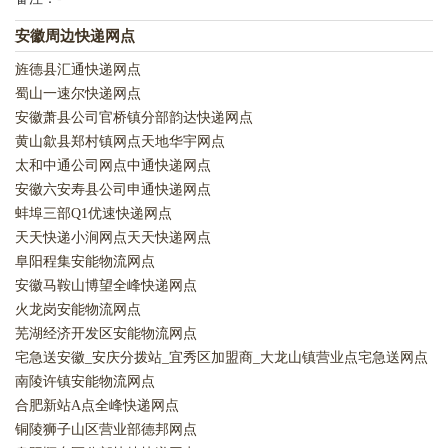
安徽周边快递网点
旌德县汇通快递网点
蜀山一速尔快递网点
安徽萧县公司官桥镇分部韵达快递网点
黄山歙县郑村镇网点天地华宇网点
太和中通公司网点中通快递网点
安徽六安寿县公司申通快递网点
蚌埠三部Q1优速快递网点
天天快递小涧网点天天快递网点
阜阳程集安能物流网点
安徽马鞍山博望全峰快递网点
火龙岗安能物流网点
芜湖经济开发区安能物流网点
宅急送安徽_安庆分拨站_宜秀区加盟商_大龙山镇营业点宅急送网点
南陵许镇安能物流网点
合肥新站A点全峰快递网点
铜陵狮子山区营业部德邦网点