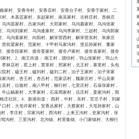
香曲家村、安香寺村、安香店村、安香台子村、安香于家村、二
家村、木基迟家村、东赵家村、南吴家村、古梓庄村、杏林庄
、乌沟苗家村、吕家沟村、大郑家村、乌沟聂家村、乌沟张家
村、乌沟刘家村、乌沟逄家村、乌沟李家村、三赵村、乌沟郭家
村、乌沟童家村、向阳村、解宋营西村、解宋营东村、朱家庄
、营前梁家村、范家村、十甲村马家沟村、堡后孙家村、董家
村、接夼段家村、接夼姜家村、接夼卢家村、接夼袁家村、接夼
家村。2、南王街道： 南王村，团结村，羽山张家村，羽山大
，枣林店村，窑上村，贯里村，邢家村，北王村，寨里村，头包
大院村，磕王村，磕刘村，磕刘二村，泊子王家村，泊子宋家
徐家沟村，杏王村，杏吕村，范家店村，魏家庄村，平山吴家
位吴村，位骆村，南八甲村，柳行村，七里庄村，石庙张家村，
，牛山杨家村，大李家村，石庙周家村，伍庄村，姜家沟村，雨
格庄社区。4、新港街道： 西村，中村，东村，官庄子村，刘家
子口村，大皂许家村，安香丛家村，大蔡家村，大皂孙家村，山
沟村，李庄村，宗家沟村，西沟村，上来王沟村，史家沟村，张
遇驾沟村、三里沟村、北沟镇、村里集镇、小门家镇村、大柳行