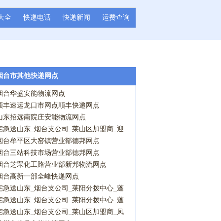
大全
快递电话
快递新闻
运费查询
烟台市其他快递网点
烟台华盛安能物流网点
顺丰速运龙口市网点顺丰快递网点
山东招远南院庄安能物流网点
宅急送山东_烟台支公司_莱山区加盟商_迎
春大街以西营业点宅急送网点
烟台牟平区大窑镇营业部德邦网点
烟台三站科技市场营业部德邦网点
烟台芝罘化工路营业部新邦物流网点
烟台高新一部全峰快递网点
宅急送山东_烟台支公司_莱阳分拨中心_蓬
莱A加盟商_北关营业点宅急送网点
宅急送山东_烟台支公司_莱阳分拨中心_蓬
莱A加盟商_小门家镇营业点宅急送网点
宅急送山东_烟台支公司_莱山区加盟商_凤