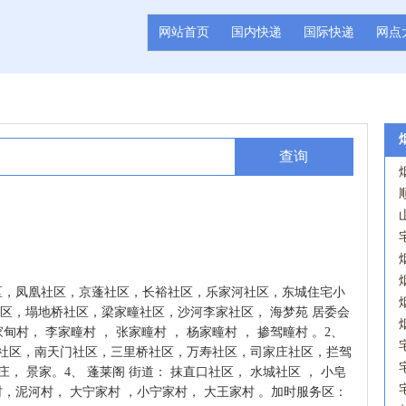
网站首页
国内快递
国际快递
网点
查询
区，凤凰社区，京蓬社区，长裕社区，乐家河社区，东城住宅小
社区，塌地桥社区，梁家疃社区，沙河李家社区， 海梦苑 居委会
甸村， 李家疃村 ， 张家疃村 ， 杨家疃村 ， 掺驾疃村 。2、
岛社区，南天门社区，三里桥社区，万寿社区，司家庄社区，拦驾
庄， 景家。4、 蓬莱阁 街道： 抹直口社区， 水城社区 ， 小皂
，泥河村， 大宁家村 ，小宁家村， 大王家村 。加时服务区：