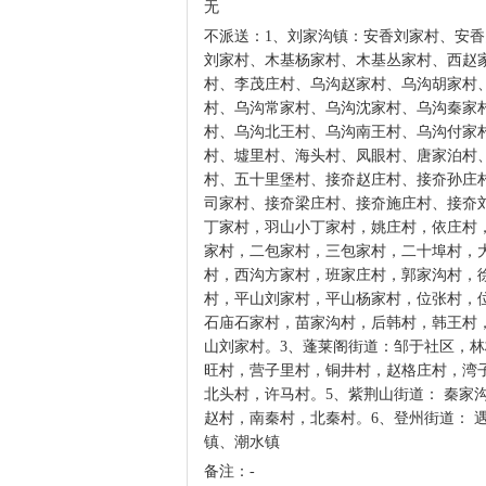
无
不派送：1、刘家沟镇：安香刘家村、安
刘家村、木基杨家村、木基丛家村、西赵
村、李茂庄村、乌沟赵家村、乌沟胡家村
村、乌沟常家村、乌沟沈家村、乌沟秦家
村、乌沟北王村、乌沟南王村、乌沟付家
村、墟里村、海头村、凤眼村、唐家泊村
村、五十里堡村、接夼赵庄村、接夼孙庄
司家村、接夼梁庄村、接夼施庄村、接夼刘
丁家村，羽山小丁家村，姚庄村，依庄村
家村，二包家村，三包家村，二十埠村，
村，西沟方家村，班家庄村，郭家沟村，
村，平山刘家村，平山杨家村，位张村，
石庙石家村，苗家沟村，后韩村，韩王村
山刘家村。3、蓬莱阁街道：邹于社区，林
旺村，营子里村，铜井村，赵格庄村，湾
北头村，许马村。5、紫荆山街道： 秦家
赵村，南秦村，北秦村。6、登州街道： 
镇、潮水镇
备注：-