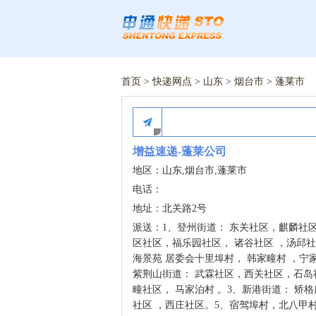
首页
>
快递网点
>
山东
>
烟台市
>
蓬莱市
增益速递-蓬莱公司
地区：山东,烟台市,蓬莱市
电话：
地址：北关路2号
派送：1、登州街道： 东关社区，麒麟社
区社区，福乐园社区， 诸谷社区 ，汤邱
海景苑 居委会十里埠村， 韩家疃村 ，宁家
紫荆山街道： 武霖社区，西关社区，石
疃社区， 马家泊村 。3、新港街道： 矫格
社区 ，西庄社区。5、宿驾埠村，北八甲村