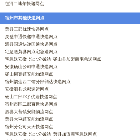
包河二速尔快递网点
宿州市其他快递网点
萧县三部优速快递网点
灵璧申通快递申通快递网点
泗县国通快递国通快递网点
宅急送萧县网点宅急送网点
宅急送安徽_淮北分拨站_砀山县加盟商宅急送网点
安徽砀山公司申通快递网点
砀山周寨镇安能物流网点
宿州韵达西二铺分部韵达快递网点
安徽泗县龙邦速运网点
砀山二部DQ1优速快递网点
宿州市区二部百世快递网点
泗县大营镇安能物流网点
萧县大屯镇安能物流网点
宿州分公司天天快递网点
宅急送安徽_淮北分拨站_萧县加盟商宅急送网点