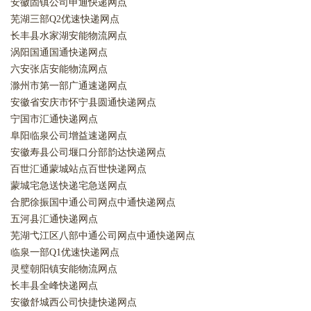
安徽固镇公司申通快递网点
芜湖三部Q2优速快递网点
长丰县水家湖安能物流网点
涡阳国通国通快递网点
六安张店安能物流网点
滁州市第一部广通速递网点
安徽省安庆市怀宁县圆通快递网点
宁国市汇通快递网点
阜阳临泉公司增益速递网点
安徽寿县公司堰口分部韵达快递网点
百世汇通蒙城站点百世快递网点
蒙城宅急送快递宅急送网点
合肥徐振国中通公司网点中通快递网点
五河县汇通快递网点
芜湖弋江区八部中通公司网点中通快递网点
临泉一部Q1优速快递网点
灵璧朝阳镇安能物流网点
长丰县全峰快递网点
安徽舒城西公司快捷快递网点