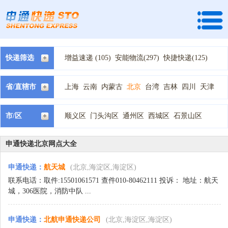
快递筛选
增益速递 (105)
安能物流(297)
快捷快递(125)
全峰快递(140)
龙邦速运 (70)
天地华宇 (34)
速尔快递(71)
宅急送快递(206)
中通快递(186)
省/直辖市
上海
云南
内蒙古
北京
台湾
吉林
四川
天津
国通快递(211)
韵达快递(37)
德邦物流(252)
宁夏
安徽
山东
山西
广东
广西
新疆
江苏
江西
顺丰快递(1)
天天快递(218)
百世汇通快递(157)
河北
河南
浙江
海南
湖北
湖南
甘肃
福建
西藏
市/区
顺义区
门头沟区
通州区
西城区
石景山区
申通快递(14)
圆通快递(107)
EMS快递(1)
贵州
辽宁
重庆
陕西
青海
黑龙江
海淀区
朝阳区
昌平区
房山区
怀柔区
延庆县
中铁快运 (6)
中铁物流 (1)
优速物流 (45)
平谷区
密云县
大兴区
丰台区
东城区
佳吉快递 (28)
全日通 (1)
华航快递 (1)
申通快递北京网点大全
圆通速递 (15)
如风达 (1)
新邦物流(16)
申通快递
：
航天城
(北京,海淀区,海淀区)
景光物流 (4)
百世快运(26)
联系电话：取件:15501061571 查件010-80462111 投诉： 地址：航天
城，306医院，消防中队 ...
申通快递
：
北航申通快递公司
(北京,海淀区,海淀区)