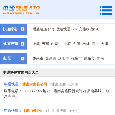
快递筛选
增益速递 (27)
优速快递(59)
安能物流(94)
快捷快递(54)
全峰快递(60)
龙邦速运 (13)
天地华宇 (37)
速尔快递(26)
宅急送快递(149)
省/直辖市
上海
云南
内蒙古
北京
台湾
吉林
四川
天津
中通快递(134)
国通快递(126)
韵达快递(367)
宁夏
安徽
山东
山西
广东
广西
新疆
江苏
江西
德邦物流(46)
顺丰快递(14)
天天快递(96)
河北
河南
浙江
海南
湖北
湖南
甘肃
福建
西藏
市/区
陇南市
金昌市
庆阳市
张掖市
武威市
甘南
百世汇通快递(114)
申通快递(93)
圆通快递(75)
贵州
辽宁
重庆
陕西
青海
黑龙江
白银市
酒泉市
平凉市
定西市
临夏
兰州市
EMS快递(18)
中铁快运 (1)
优速物流 (19)
嘉峪关市
天水市
佳吉快递 (10)
全一快递(2)
圆通速递 (29)
申通快递甘肃网点大全
广通速递 (6)
新邦物流(1)
百世快运(27)
申通快递
：
甘肃肃南县公司
(甘肃,张掖市,肃南)
远成物流 (2)
联系电话：13321369965 地址：肃南县裕固新城院内 肃南县城、 红
湾寺 镇。...
申通快递
：
甘肃山丹公司
(甘肃,张掖市,山丹县)