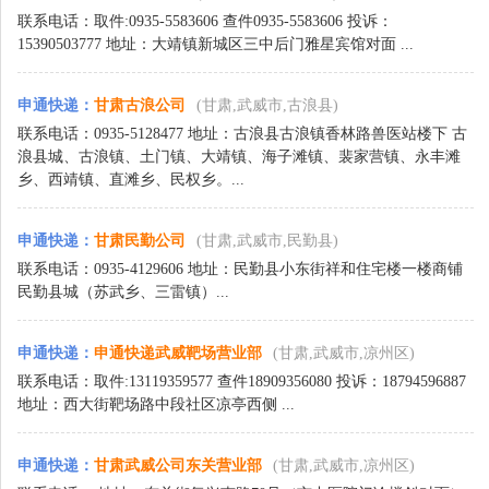
联系电话：取件:0935-5583606 查件0935-5583606 投诉：
15390503777 地址：大靖镇新城区三中后门雅星宾馆对面 ...
申通快递
：
甘肃古浪公司
(甘肃,武威市,古浪县)
联系电话：0935-5128477 地址：古浪县古浪镇香林路兽医站楼下 古
浪县城、古浪镇、土门镇、大靖镇、海子滩镇、裴家营镇、永丰滩
乡、西靖镇、直滩乡、民权乡。...
申通快递
：
甘肃民勤公司
(甘肃,武威市,民勤县)
联系电话：0935-4129606 地址：民勤县小东街祥和住宅楼一楼商铺
民勤县城（苏武乡、三雷镇）...
申通快递
：
申通快递武威靶场营业部
(甘肃,武威市,凉州区)
联系电话：取件:13119359577 查件18909356080 投诉：18794596887
地址：西大街靶场路中段社区凉亭西侧 ...
申通快递
：
甘肃武威公司东关营业部
(甘肃,武威市,凉州区)