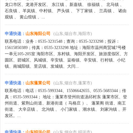
龙口市区、龙港开发区、 东江镇 、新嘉镇、 徐福镇 、 北马镇 、
石良镇 、羊岚镇、中村镇、 芦头镇 、 下丁家镇 、 兰高镇 、 诸由
观镇 、 黄山馆镇 、...
申通快递
：
山东海阳公司
(山东,烟台市,海阳市)
联系电话：业务：0535-3231548；查询：0535-3233298；投诉：
15615850389；传真：0535-3233298 地址：海阳市温州商贸城7号楼
一单元105-205室 海阳市区、东村镇、海阳开发区、旅游度假区、方
圆区、碧城区、风城镇、辛安镇、甾格镇、辛安镇、行村镇、小纪
镇、南城阳镇、里店镇、发城镇、大闫...
申通快递
：
山东蓬莱公司
(山东,烟台市,蓬莱市)
联系电话：电话：0535-5993344、15506642655、0535-5683344；传
真：0535-5993344； 地址：蓬莱市登州街道汤邱村东 蓬莱市区、登
州街道、紫荆山街道、新港街道（ 马格庄 ）、 蓬莱阁 街道、南王
街道、 大辛店镇 、 北沟镇 、 小门家镇 、潮水镇、 刘家沟镇 、开
发区。...
申通快递
：
山东招远公司
(山东,烟台市,招远市)