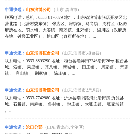
申通快递
：
山东淄博公司
(山东,淄博市)
联系电话：总机：0533-8170879 地址：山东省淄博市张店开发区北
营北路（北营村委东侧） 张店区、房镇镇、马尚镇、周村区（区政
府所在地、萌水镇、大姜镇、南郊镇、北郊镇）、淄川区（政府所
在地、钟楼工业区）、博山区（政府所在地）、...
申通快递
：
山东淄博桓台公司
(山东,淄博市,桓台县)
联系电话：0533-8893290 地址：桓台县渔洋街2246沿街26号 桓台县
城、索镇、 果里镇 、其凤镇、 新城镇 、 田庄镇 、 周家镇 、 邢家
镇 、 唐山镇 、 荆家镇 、 陈庄镇 。...
申通快递
：
山东淄博沂源公司
(山东,淄博市,沂源县)
联系电话：0533-7742980 地址：沂源县瑞阳路河北沿街房 沂源县
城、石桥镇、南麻镇、 鲁村镇 、 悦庄镇 、大张庄镇、 张家坡镇
。...
申通快递
：
沧口分部
(山东,青岛市,李沧区)