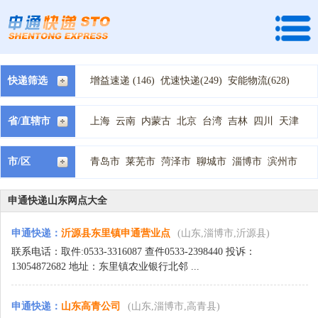
快递筛选
增益速递 (146)
优速快递(249)
安能物流(628)
快捷快递(202)
全峰快递(201)
龙邦速运 (98)
天地华宇 (174)
速尔快递(162)
宅急送快递(524)
省/直辖市
上海
云南
内蒙古
北京
台湾
吉林
四川
天津
中通快递(240)
国通快递(262)
韵达快递(124)
宁夏
安徽
山东
山西
广东
广西
新疆
江苏
江西
德邦物流(374)
顺丰快递(34)
天天快递(198)
河北
河南
浙江
海南
湖北
湖南
甘肃
福建
西藏
市/区
青岛市
莱芜市
菏泽市
聊城市
淄博市
滨州市
百世汇通快递(246)
申通快递(129)
圆通快递(164)
贵州
辽宁
重庆
陕西
青海
黑龙江
潍坊市
烟台市
济宁市
日照市
枣庄市
泰安市
EMS快递(1)
中铁快运 (1)
亚风速递 (3)
济南市
东营市
临沂市
威海市
德州市
优速物流 (42)
佳吉快递 (100)
全一快递(2)
申通快递山东网点大全
圆通速递 (44)
广通速递 (8)
恒路物流 (2)
申通快递
：
沂源县东里镇申通营业点
(山东,淄博市,沂源县)
新邦物流(35)
瑞丰速递 (3)
百世快运(82)
远成物流 (1)
青岛安捷快递 (3)
飞豹快递 (1)
联系电话：取件:0533-3316087 查件0533-2398440 投诉：
13054872682 地址：东里镇农业银行北邻 ...
申通快递
：
山东高青公司
(山东,淄博市,高青县)