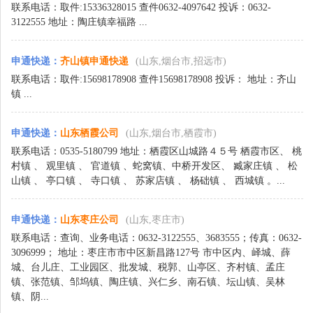
联系电话：取件:15336328015 查件0632-4097642 投诉：0632-
3122555 地址：陶庄镇幸福路 ...
申通快递
：
齐山镇申通快递
(山东,烟台市,招远市)
联系电话：取件:15698178908 查件15698178908 投诉： 地址：齐山
镇 ...
申通快递
：
山东栖霞公司
(山东,烟台市,栖霞市)
联系电话：0535-5180799 地址：栖霞区山城路４５号 栖霞市区、 桃
村镇 、 观里镇 、 官道镇 、蛇窝镇、中桥开发区、 臧家庄镇 、 松
山镇 、 亭口镇 、 寺口镇 、 苏家店镇 、 杨础镇 、 西城镇 。...
申通快递
：
山东枣庄公司
(山东,枣庄市)
联系电话：查询、业务电话：0632-3122555、3683555；传真：0632-
3096999； 地址：枣庄市市中区新昌路127号 市中区内、峄城、薛
城、台儿庄、工业园区、批发城、税郭、山亭区、齐村镇、孟庄
镇、张范镇、邹坞镇、陶庄镇、兴仁乡、南石镇、坛山镇、吴林
镇、阴...