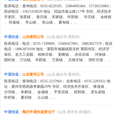
联系电话：查询电话：0535-8229105、15864095494、15726554984；
投诉电话：13615359020 地址：招远市泉山路117号 市区、经济技术
开发区、 张星镇 、 蚕庄镇 、宋家镇、 毕郭镇 、 辛庄镇 、 金岭镇
、 玲珑镇 、 齐山镇 、 阜山镇 、 夏甸镇 。...
申通快递
：
山东莱阳公司
(山东,烟台市,莱阳市)
联系电话：电话：0535-7189899、15606457001、18863827578；投诉
电话：18863870109 地址：莱阳市城厢镇西关村 莱阳市区、经济开
发区、龙大工业园、 柏林庄镇 、 姜疃镇 、 沐浴店镇 、 河洛镇 、
团旺镇 、穴访镇、 羊郡镇 、 万第镇 、 吕格庄镇 、 照旺庄镇 、...
申通快递
：
山东莱州公司
(山东,烟台市,莱州市)
联系电话：查询电话：0535-2237964； 业务电话：0535-2281922 地
址：莱州市西苑路李家园29号 市区、经济技术开发区、 驿道镇 、
沙河镇 、 朱桥镇 、 金城镇 、 平里店镇 、 程郭镇 、 虎头崖镇 、
柞村镇 、 夏邱镇 、 土山镇 。...
申通快递
：
陶庄申通快递营业厅
(山东,枣庄市,薛城区)