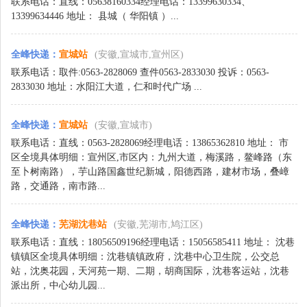
联系电话：直线：05638160334经理电话：13399630334、
13399634446 地址： 县城（ 华阳镇 ）...
全峰快递
：
宣城站
(安徽,宣城市,宣州区)
联系电话：取件:0563-2828069 查件0563-2833030 投诉：0563-
2833030 地址：水阳江大道，仁和时代广场 ...
全峰快递
：
宣城站
(安徽,宣城市)
联系电话：直线：0563-2828069经理电话：13865362810 地址： 市
区全境具体明细：宣州区,市区内：九州大道，梅溪路，鳌峰路（东
至卜树南路），芋山路国鑫世纪新城，阳德西路，建材市场，叠嶂
路，交通路，南市路...
全峰快递
：
芜湖沈巷站
(安徽,芜湖市,鸠江区)
联系电话：直线：18056509196经理电话：15056585411 地址： 沈巷
镇镇区全境具体明细：沈巷镇镇政府，沈巷中心卫生院，公交总
站，沈奥花园，天河苑一期、二期，胡商国际，沈巷客运站，沈巷
派出所，中心幼儿园...