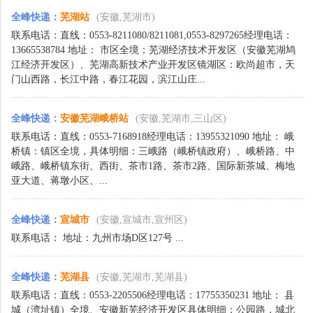
全峰快递
：
芜湖站
(安徽,芜湖市)
联系电话：直线：0553-8211080/8211081,0553-8297265经理电话：
13665538784 地址： 市区全境；芜湖经济技术开发区（安徽芜湖鸠
江经济开发区）、芜湖高新技术产业开发区镜湖区：欧尚超市，天
门山西路，长江中路，春江花园，滨江山庄...
全峰快递
：
安徽芜湖峨桥站
(安徽,芜湖市,三山区)
联系电话：直线：0553-7168918经理电话：13955321090 地址： 峨
桥镇：镇区全境，具体明细：三峨路（峨桥镇政府）、峨桥路、中
峨路、峨桥镇东街、西街、茶市1路、茶市2路、国际新茶城、梅地
亚大道、蒋墩小区、...
全峰快递
：
宣城市
(安徽,宣城市,宣州区)
联系电话： 地址：九州市场D区127号 ...
全峰快递
：
芜湖县
(安徽,芜湖市,芜湖县)
联系电话：直线：0553-2205506经理电话：17755350231 地址： 县
城（湾址镇）全境、安徽新芜经济开发区具体明细：公园路，城北