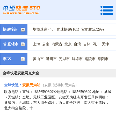
快递筛选
增益速递 (48)
优速快递(161)
安能物流(299)
快捷快递(92)
全峰快递(134)
龙邦速运 (29)
天地华宇 (70)
速尔快递(89)
宅急送快递(238)
省/直辖市
上海
云南
内蒙古
北京
台湾
吉林
四川
天津
中通快递(207)
国通快递(194)
韵达快递(122)
宁夏
安徽
山东
山西
广东
广西
新疆
江苏
江西
德邦物流(136)
顺丰快递(18)
天天快递(132)
河北
河南
浙江
海南
湖北
湖南
甘肃
福建
西藏
市/区
黄山市
滁州市
芜湖市
蚌埠市
铜陵市
阜阳市
百世汇通快递(167)
申通快递(87)
圆通快递(91)
贵州
辽宁
重庆
陕西
青海
黑龙江
马鞍山市
淮南市
淮北市
宣城市
宿州市
池州市
EMS快递(1)
中铁快运 (1)
优速物流 (35)
安庆市
亳州市
六安市
合肥市
佳吉快递 (31)
全一快递(2)
圆通速递 (81)
全峰快递安徽网点大全
广通速递 (12)
恒路物流 (1)
新邦物流(1)
全峰快递
：
安徽无为站
(安徽,芜湖市,无为县)
瑞丰速递 (1)
百世快运(68)
远成物流 (1)
联系电话：直线：18656599399经理电话：18656599399 地址： 县城
（无城镇）全境、无城工业园区、安徽无为经济开发区具体明细：
县城内，无城镇，东大街全路段，西大街全路段，南大街全路段，
北大街全路段，十...