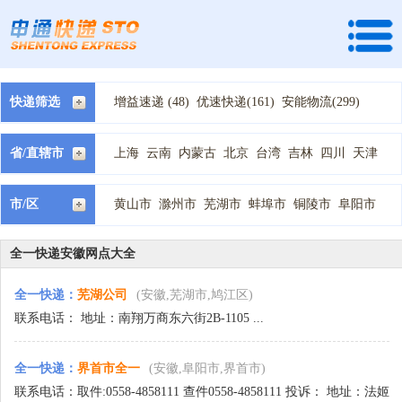
快递筛选
增益速递 (48)
优速快递(161)
安能物流(299)
快捷快递(92)
全峰快递(134)
龙邦速运 (29)
天地华宇 (70)
速尔快递(89)
宅急送快递(238)
省/直辖市
上海
云南
内蒙古
北京
台湾
吉林
四川
天津
中通快递(207)
国通快递(194)
韵达快递(122)
宁夏
安徽
山东
山西
广东
广西
新疆
江苏
江西
德邦物流(136)
顺丰快递(18)
天天快递(132)
河北
河南
浙江
海南
湖北
湖南
甘肃
福建
西藏
市/区
黄山市
滁州市
芜湖市
蚌埠市
铜陵市
阜阳市
百世汇通快递(167)
申通快递(87)
圆通快递(91)
贵州
辽宁
重庆
陕西
青海
黑龙江
马鞍山市
淮南市
淮北市
宣城市
宿州市
池州市
EMS快递(1)
中铁快运 (1)
优速物流 (35)
安庆市
亳州市
六安市
合肥市
佳吉快递 (31)
全一快递(2)
圆通速递 (81)
全一快递安徽网点大全
广通速递 (12)
恒路物流 (1)
新邦物流(1)
全一快递
：
芜湖公司
(安徽,芜湖市,鸠江区)
瑞丰速递 (1)
百世快运(68)
远成物流 (1)
联系电话： 地址：南翔万商东六街2B-1105 ...
全一快递
：
界首市全一
(安徽,阜阳市,界首市)
联系电话：取件:0558-4858111 查件0558-4858111 投诉： 地址：法姬