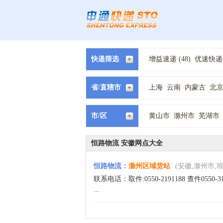
快递筛选
增益速递 (48)
优速快递(
中通快递(207)
国通快递(
EMS快递(1)
中铁快运 (
省/直辖市
上海
云南
内蒙古
北
百世快运(68)
远成物流 (
甘肃
福建
西藏
贵州
市/区
黄山市
滁州市
芜湖市
恒路物流 安徽网点大全
恒路物流
：
滁州区域货站
(安徽,滁州市,
联系电话：取件:0550-2191188 查件055
...