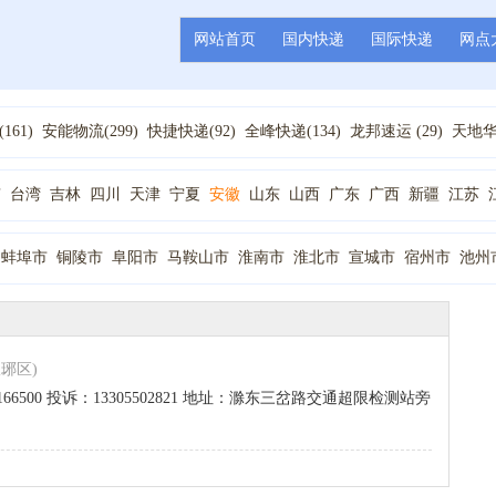
网站首页
国内快递
国际快递
网点
161)
安能物流(299)
快捷快递(92)
全峰快递(134)
龙邦速运 (29)
天地华宇
194)
韵达快递(122)
德邦物流(136)
顺丰快递(18)
天天快递(132)
百世汇
1)
优速物流 (35)
佳吉快递 (31)
全一快递(2)
圆通速递 (81)
广通速递 (1
京
台湾
吉林
四川
天津
宁夏
安徽
山东
山西
广东
广西
新疆
江苏
1)
辽宁
重庆
陕西
青海
黑龙江
蚌埠市
铜陵市
阜阳市
马鞍山市
淮南市
淮北市
宣城市
宿州市
池州
琅琊区)
0-3166500 投诉：13305502821 地址：滁东三岔路交通超限检测站旁