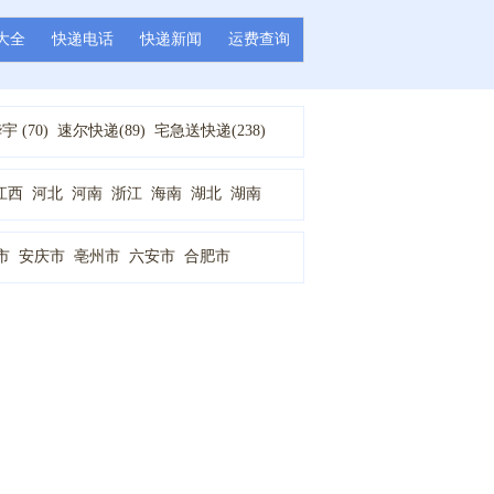
大全
快递电话
快递新闻
运费查询
 (70)
速尔快递(89)
宅急送快递(238)
通快递(167)
申通快递(87)
圆通快递(91)
2)
恒路物流 (1)
新邦物流(1)
瑞丰速递 (1)
江西
河北
河南
浙江
海南
湖北
湖南
市
安庆市
亳州市
六安市
合肥市