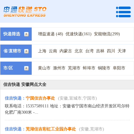
快递筛选
增益速递 (48)
优速快递(161)
安能物流(299)
快捷快递(92)
全峰快递(134)
龙邦速运 (29)
天地华宇 (70)
速尔快递(89)
宅急送快递(238)
省/直辖市
上海
云南
内蒙古
北京
台湾
吉林
四川
天津
中通快递(207)
国通快递(194)
韵达快递(122)
宁夏
安徽
山东
山西
广东
广西
新疆
江苏
江西
德邦物流(136)
顺丰快递(18)
天天快递(132)
河北
河南
浙江
海南
湖北
湖南
甘肃
福建
西藏
市/区
黄山市
滁州市
芜湖市
蚌埠市
铜陵市
阜阳市
百世汇通快递(167)
申通快递(87)
圆通快递(91)
贵州
辽宁
重庆
陕西
青海
黑龙江
马鞍山市
淮南市
淮北市
宣城市
宿州市
池州市
EMS快递(1)
中铁快运 (1)
优速物流 (35)
安庆市
亳州市
六安市
合肥市
佳吉快递 (31)
全一快递(2)
圆通速递 (81)
佳吉快递 安徽网点大全
广通速递 (12)
恒路物流 (1)
新邦物流(1)
佳吉快递
：
宁国佳吉办事处
(安徽,宣城市,宁国市)
瑞丰速递 (1)
百世快运(68)
远成物流 (1)
联系电话：15357589111 地址：安徽省宁国市南山经济开发区司尔特
化肥厂南300米 -...
佳吉快递
：
芜湖佳吉彩虹工业园办事处
(安徽,芜湖市)