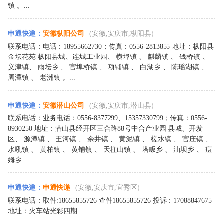
镇 。...
申通快递
：
安徽枞阳公司
(安徽,安庆市,枞阳县)
联系电话：电话：18955662730；传真：0556-2813855 地址：枞阳县
金坛花苑 枞阳县城、连城工业园、 横埠镇 、 麒麟镇 、 钱桥镇 、
义津镇、 雨坛乡 、 官埠桥镇 、 项铺镇 、 白湖乡 、 陈瑶湖镇 、
周潭镇 、 老洲镇 。...
申通快递
：
安徽潜山公司
(安徽,安庆市,潜山县)
联系电话：业务电话：0556-8377299、15357330799；传真：0556-
8930250 地址：潜山县经开区三合路88号中合产业园 县城、开发
区、 源潭镇 、 王河镇 、 余井镇 、 黄泥镇 、 槎水镇 、 官庄镇 、
水吼镇 、 黄柏镇 、 黄铺镇 、 天柱山镇 、 塔畈乡 、 油坝乡 、 痘
姆乡...
申通快递
：
申通快递
(安徽,安庆市,宜秀区)
联系电话：取件:18655855726 查件18655855726 投诉：17088847675
地址：火车站光彩四期 ...