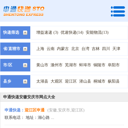
快递筛选
增益速递 (3)
优速快递(14)
安能物流(13)
快捷快递(8)
全峰快递(14)
龙邦速运 (1)
天地华宇 (7)
速尔快递(6)
宅急送快递(19)
省/直辖市
上海
云南
内蒙古
北京
台湾
吉林
四川
天津
中通快递(26)
国通快递(11)
韵达快递(8)
宁夏
安徽
山东
山西
广东
广西
新疆
江苏
江西
德邦物流(11)
顺丰快递(1)
天天快递(13)
河北
河南
浙江
海南
湖北
湖南
甘肃
福建
西藏
市/区
黄山市
滁州市
芜湖市
蚌埠市
铜陵市
阜阳市
百世汇通快递(14)
申通快递(9)
圆通快递(10)
贵州
辽宁
重庆
陕西
青海
黑龙江
马鞍山市
淮南市
淮北市
宣城市
宿州市
池州市
优速物流 (5)
佳吉快递 (1)
圆通速递 (3)
安庆市
亳州市
六安市
合肥市
百世快运(9)
县乡
太湖县
大观区
迎江区
潜山县
桐城市
枞阳县
望江县
怀宁县
岳西县
宿松县
宜秀区
申通快递安徽安庆市网点大全
申通快递
：
迎江区申通
(安徽,安庆市,迎江区)
联系电话： 地址：湖心路 ...