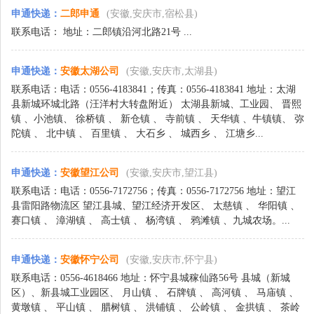
申通快递
：
二郎申通
(安徽,安庆市,宿松县)
联系电话： 地址：二郎镇沿河北路21号 ...
申通快递
：
安徽太湖公司
(安徽,安庆市,太湖县)
联系电话：电话：0556-4183841；传真：0556-4183841 地址：太湖
县新城环城北路（汪洋村大转盘附近） 太湖县新城、工业园、 晋熙
镇 、小池镇、 徐桥镇 、 新仓镇 、 寺前镇 、 天华镇 、牛镇镇、 弥
陀镇 、 北中镇 、 百里镇 、 大石乡 、 城西乡 、 江塘乡...
申通快递
：
安徽望江公司
(安徽,安庆市,望江县)
联系电话：电话：0556-7172756；传真：0556-7172756 地址：望江
县雷阳路物流区 望江县城、望江经济开发区、 太慈镇 、 华阳镇 、
赛口镇 、 漳湖镇 、 高士镇 、 杨湾镇 、 鸦滩镇 、九城农场。...
申通快递
：
安徽怀宁公司
(安徽,安庆市,怀宁县)
联系电话：0556-4618466 地址：怀宁县城稼仙路56号 县城（新城
区）、新县城工业园区、 月山镇 、 石牌镇 、 高河镇 、 马庙镇 、
黄墩镇 、 平山镇 、 腊树镇 、 洪铺镇 、 公岭镇 、 金拱镇 、 茶岭