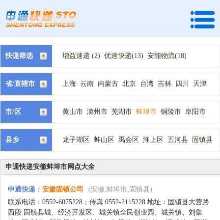
快递筛选
增益速递 (2)
优速快递(13)
安能物流(18)
快捷快递(4)
全峰快递(14)
龙邦速运 (4)
天地华宇 (3)
速尔快递(6)
宅急送快递(14)
省/直辖市
上海
云南
内蒙古
北京
台湾
吉林
四川
天津
中通快递(15)
国通快递(26)
韵达快递(10)
宁夏
安徽
山东
山西
广东
广西
新疆
江苏
江西
德邦物流(6)
顺丰快递(2)
天天快递(9)
河北
河南
浙江
海南
湖北
湖南
甘肃
福建
西藏
市/区
黄山市
滁州市
芜湖市
蚌埠市
铜陵市
阜阳市
百世汇通快递(19)
申通快递(4)
圆通快递(3)
贵州
辽宁
重庆
陕西
青海
黑龙江
马鞍山市
淮南市
淮北市
宣城市
宿州市
池州市
优速物流 (4)
佳吉快递 (2)
圆通速递 (3)
安庆市
亳州市
六安市
合肥市
百世快运(2)
县乡
龙子湖区
蚌山区
禹会区
淮上区
五河县
固镇县
怀远县
申通快递安徽蚌埠市网点大全
申通快递
：
安徽固镇公司
(安徽,蚌埠市,固镇县)
联系电话：0552-6075228；传真:0552-2115228 地址：固镇县大营路
西段 固镇县城、经济开发区、城关镇全民创业园、城关镇、刘集