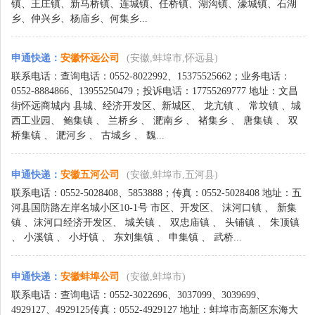
镇、王庄镇、新马桥镇、连城镇、任桥镇、湖沟镇、濠城镇、石湖
乡、仲兴乡、杨庙乡、何集乡...
申通快递
：
安徽怀远公司
(安徽,蚌埠市,怀远县)
联系电话：查询电话：0552-8022992、15375525662；业务电话：
0552-8884866、13955250479；投诉电话：17755269777 地址：文昌
街怀远商城内 县城、经济开发区、新城区、 龙亢镇 、 常坟镇 、城
西工业园、 鲍集镇 、 兰桥乡 、 淝南乡 、 褚集乡 、 唐集镇 、 双
桥集镇 、 淝河乡 、 古城乡 、 魏...
申通快递
：
安徽五河公司
(安徽,蚌埠市,五河县)
联系电话：0552-5028408、5853888；传真：0552-5028408 地址：五
河县国防路左岸名城小区10-1号 市区、开发区、 沫河口镇 、 新集
镇 、沫河口经济开发区、 城关镇 、 双忠庙镇 、 头铺镇 、 朱顶镇
、 小溪镇 、 小圩镇 、 东刘集镇 、 申集镇 、 武桥...
申通快递
：
安徽蚌埠公司
(安徽,蚌埠市)
联系电话：查询电话：0552-3022696、3037099、3039699、
4929127、4929125传真：0552-4929127 地址：蚌埠市高新区东海大